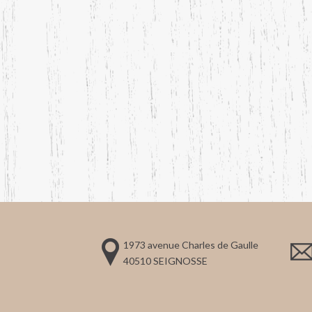
1973 avenue Charles de Gaulle
40510 SEIGNOSSE